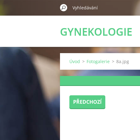
GYNEKOLOGIE
HOSTIVICE
Úvod
>
Fotogalerie
>
8a.jpg
PŘEDCHOZÍ