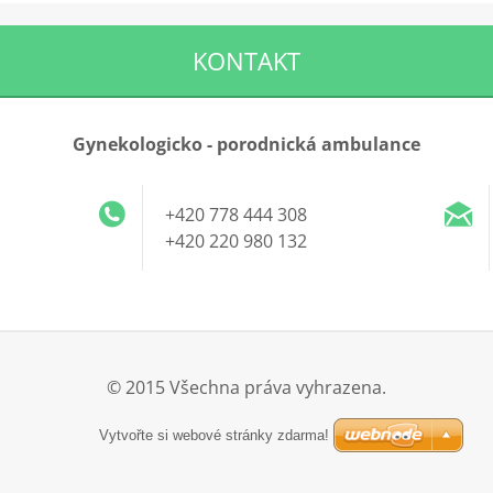
KONTAKT
Gynekologicko - porodnická ambulance
+420 778 444 308
+420 220 980 132
© 2015 Všechna práva vyhrazena.
Vytvořte si webové stránky zdarma!