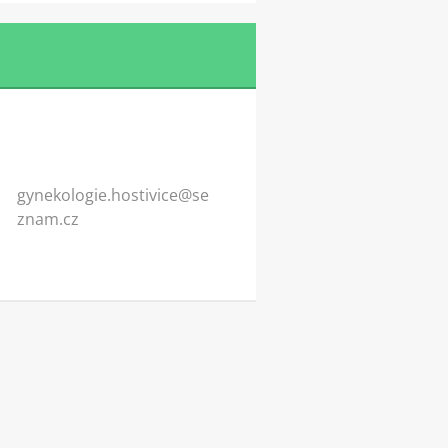
gynekolo
gie.host
ivice@se
znam.cz