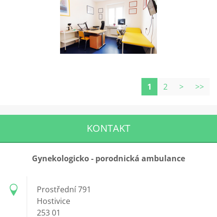
1
2
>
>>
KONTAKT
Gynekologicko - porodnická ambulance
Prostřední 791
Hostivice
253 01